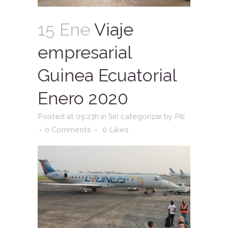
15 Ene
Viaje
empresarial
Guinea Ecuatorial
Enero 2020
Posted at 09:23h
in
Sin categorizar
by
Pili
0 Comments
0
Likes