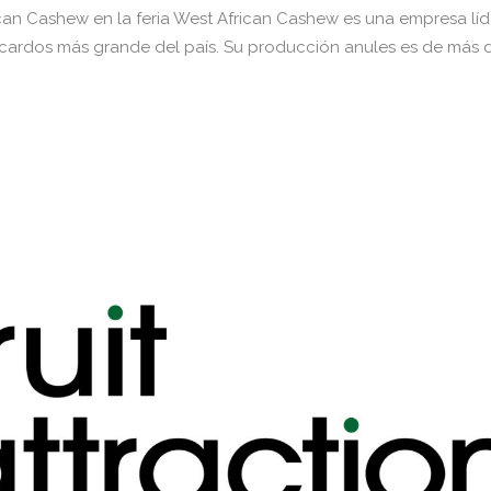
an Cashew en la feria West African Cashew es una empresa líder
ardos más grande del país. Su producción anules es de más de