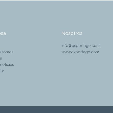
esa
Nosotros
info@exportago.com
s somos
www.exportago.com
s
noticias
ar