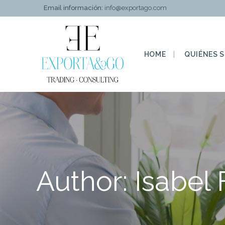
Email información:
info@exportago.com
HOME
QUIÉNES 
Author: Isabel 