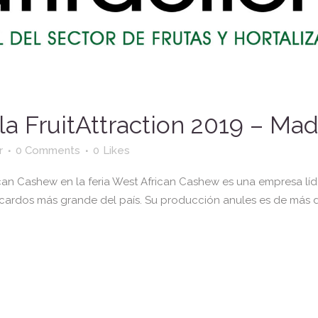
a FruitAttraction 2019 – Mad
r
0 Comments
0
Likes
an Cashew en la feria West African Cashew es una empresa líder
ardos más grande del país. Su producción anules es de más de