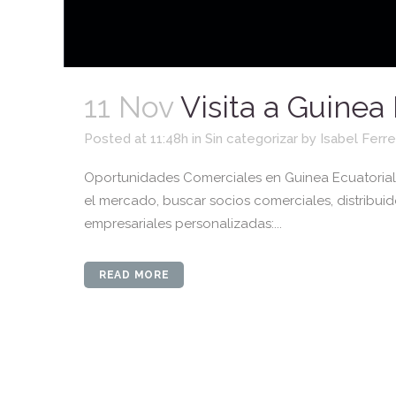
11 Nov
Visita a Guinea
Posted at 11:48h
in
Sin categorizar
by
Isabel Ferre
Oportunidades Comerciales en Guinea Ecuatoria
el mercado, buscar socios comerciales, distribui
empresariales personalizadas:...
READ MORE