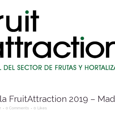
a FruitAttraction 2019 – Mad
r
0 Comments
0
Likes