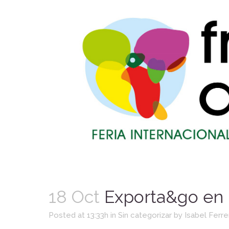
18 Oct
Exporta&go en l
Posted at 13:33h
in
Sin categorizar
by
Isabel Ferre