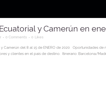
 Ecuatorial y Camerún en en
r
0 Comments
0
Likes
l y Camerún del 8 al 15 de ENERO de 2020 Oportunidades de m
dores y clientes en el país de destino. Itinerario: Barcelona