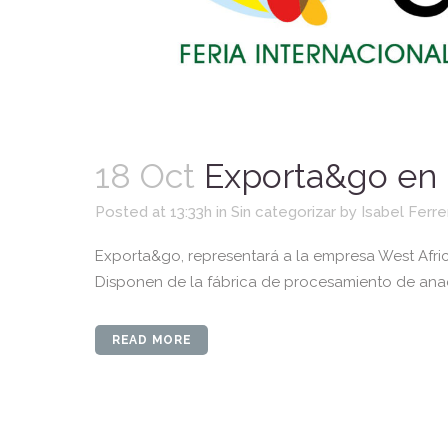
18 Oct
Exporta&go en l
Posted at 13:33h
in
Sin categorizar
by
Isabel Ferre
Exporta&go, representará a la empresa West Afric
Disponen de la fábrica de procesamiento de anac
READ MORE