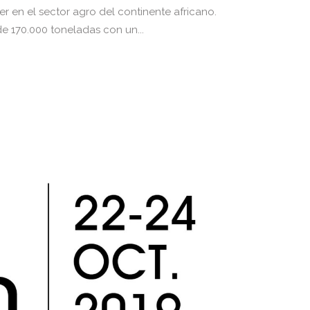
 en el sector agro del continente africano.
 170.000 toneladas con un...