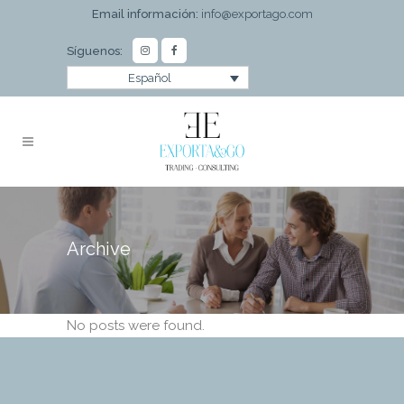
Email información:
info@exportago.com
Síguenos:
Español
Archive
No posts were found.